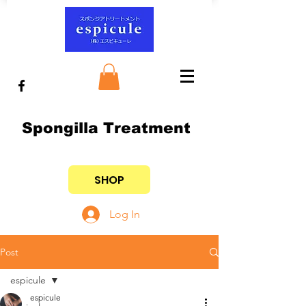
Spongilla Treatment
SHOP
Log In
Post
espicule
espicule