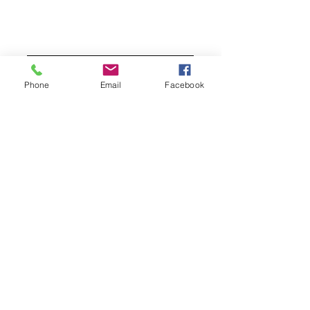
Send
Phone
Email
Facebook
Business Description
Spongilla Treatment Materials
Wholesale Raw Materials
OEM Planning
ESPICULE Co., Ltd.
Address: 4-13-16 Togashira,
Toride City, Ibaraki Prefecture
Phone Number:
03-6555-4505
Hours: 10:30 AM - 6:30 PM