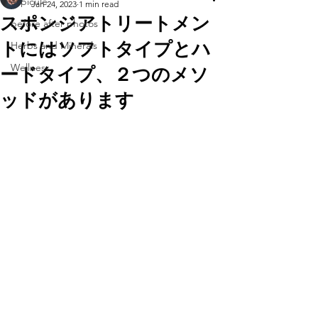
espicule
Jan 24, 2023
1 min read
スポンジアトリートメン
before after photos
トにはソフトタイプとハ
Herbs and Minerals
Wellness
ードタイプ、２つのメソ
ッドがあります