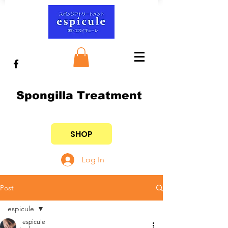
Spongilla Treatment
SHOP
Log In
Post
espicule
espicule