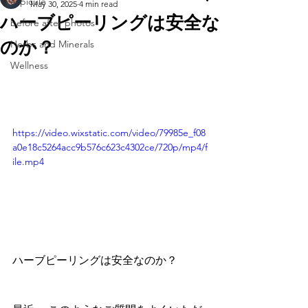
espicule
May 30, 2025
4 min read
ハーブピーリングは安全な
before after photos
のか？
Herbs and Minerals
Wellness
https://video.wixstatic.com/video/79985e_f08
a0e18c5264acc9b576c623c4302ce/720p/mp4/f
ile.mp4
ハーブピーリングは安全なのか？