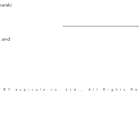
baraki
s
, and
 BY espicule co. Ltd., All Rights R