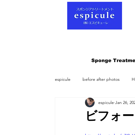
Sponge Treatme
espicule
before after photos
H
espicule
Jan 26, 20
ビフォー