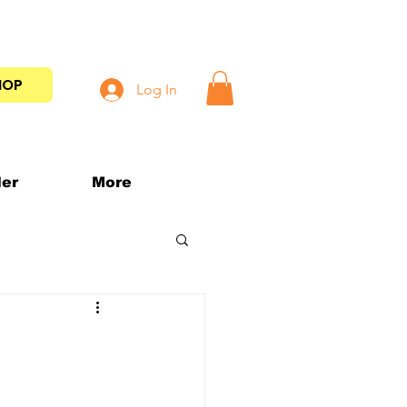
HOP
Log In
der
More