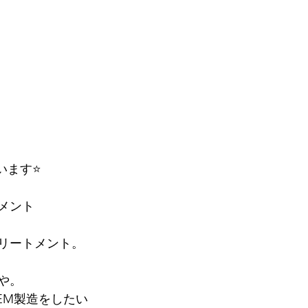
います⭐️
メント
リートメント。
や。
EM製造をしたい