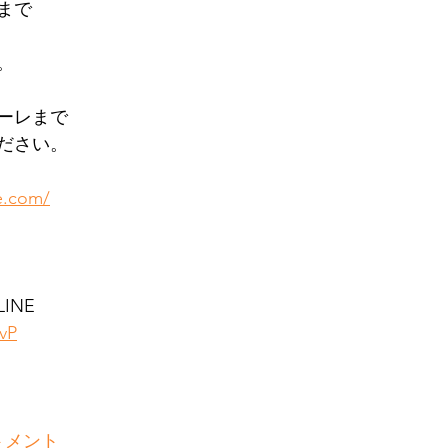
まで
。
ーレまで
ださい。
e.com/
INE
EvP
トメント