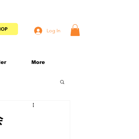
HOP
Log In
der
More
会