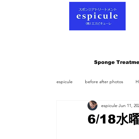
Sponge Treatme
espicule
before after photos
H
espicule
Jun 11, 20
6/18水