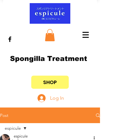
Spongilla Treatment
SHOP
Log In
Post
espicule
espicule