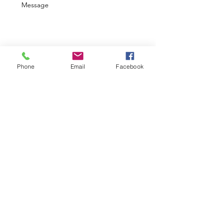
Send
Phone
Email
Facebook
Business Description
Spongilla Treatment Materials
Wholesale Raw Materials
OEM Planning
ESPICULE Co., Ltd.
Address: 4-13-16 Togashira,
Toride City, Ibaraki Prefecture
Phone Number:
03-6555-4505