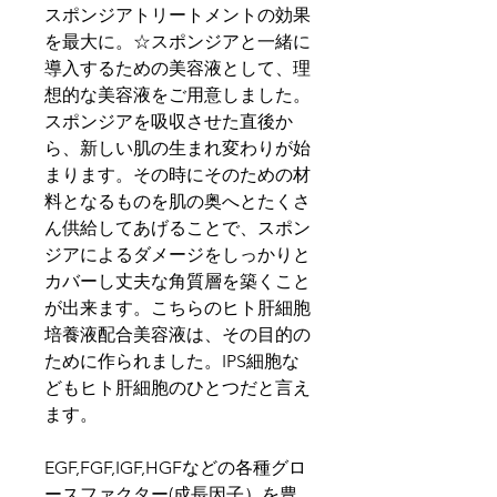
スポンジアトリートメントの効果
を最大に。☆スポンジアと一緒に
導入するための美容液として、理
想的な美容液をご用意しました。
スポンジアを吸収させた直後か
ら、新しい肌の生まれ変わりが始
まります。その時にそのための材
料となるものを肌の奥へとたくさ
ん供給してあげることで、スポン
ジアによるダメージをしっかりと
カバーし丈夫な角質層を築くこと
が出来ます。こちらのヒト肝細胞
培養液配合美容液は、その目的の
ために作られました。IPS細胞な
どもヒト肝細胞のひとつだと言え
ます。
EGF,FGF,IGF,HGFなどの各種グロ
ースファクター(成長因子）を豊