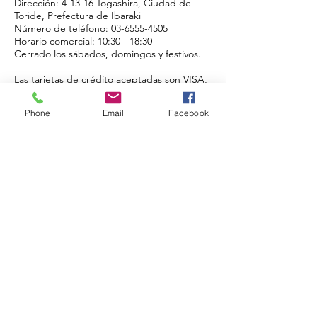
Dirección: 4-13-16 Togashira, Ciudad de
Toride, Prefectura de Ibaraki
Número de teléfono:
03-6555-4505
Horario comercial: 10:30 - 18:30
Cerrado los sábados, domingos y festivos.
Las tarjetas de crédito aceptadas son VISA,
Master y AMEX.
Dirección de correo electrónico:
Phone
Email
Facebook
info@espicule.com