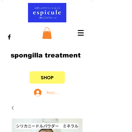
spongilla treatment
SHOP
Iniciar sesión