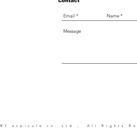
Contact
。
BY espicule co. Ltd., All Rights R