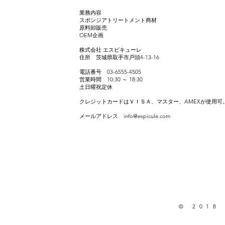
業務内容
スポンジアトリートメント商材
原料卸販売
​OEM企画
株式会社 エスピキューレ
住所 茨城県取手市戸頭4-13-16
電話番号 03-6555-4505
営業時間 10:30 ～ 18:30
土日曜祝定休
クレジットカードはＶＩＳＡ、マスター、AMEXが使用可
メールアドレス
info@espicule.com
© 2018 