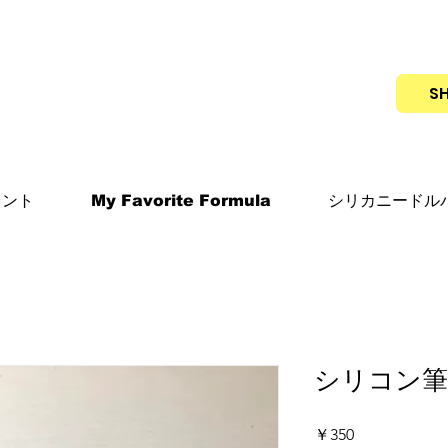
S
メント
My Favorite Formula
シリカニードル
シリコン
価
￥350