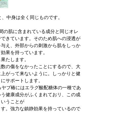
Oilと、中身は全く同じものです。
が人間の肌に含まれている成分と同じオレ
でできています。そのため肌への浸透が
を与え、外部からの刺激から肌をしっか
ド効果を持っています。
も果たします。
無数の傷をなかったことにするので、大
に上がって来ないように。しっかりと健
うにサポートします。
原料であるヤブ椿にはエラグ酸配糖体の一種であ
いう健康成分がふくまれておリ、この成
ということが
ます。強力な鎮静効果を持っているので