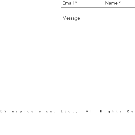
。
BY espicule co. Ltd., All Rights R