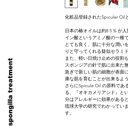
化粧品登録されたSpiculer 
日本の椿オイルは約8 5 % 
イン酸というアミノ酸の一種
とても良く、肌に十分な潤い
りと守ってくれる疑似セラミ
また、軽い日焼け止めの役割
spongilla treatment
スポンジアの針で肌に出来た
急ぎで新しい肌の細胞が表面
康な肌を育むことが出来るよ
さらにSpicule Oil の
る、『オキカメリアシド』と
分はアレルギーに効果がある
琉球大学の研究でわかってい
す。