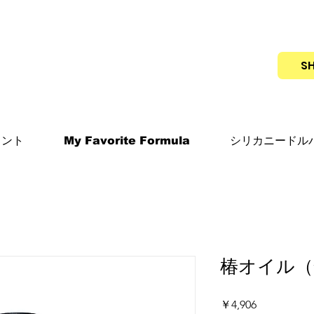
S
メント
My Favorite Formula
シリカニードル
椿オイル（全
価
￥4,906