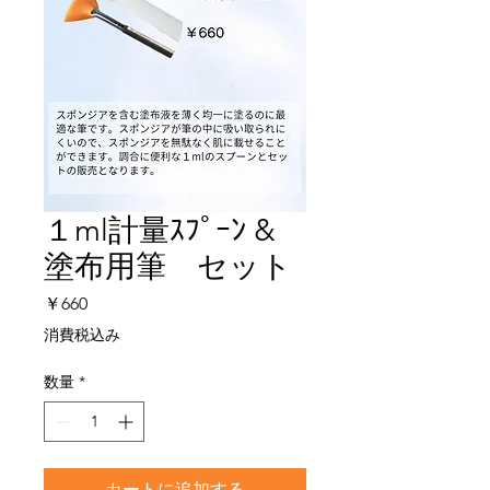
１ml計量ｽﾌﾟｰﾝ &
塗布用筆 セット
価
￥660
格
消費税込み
数量
*
カートに追加する