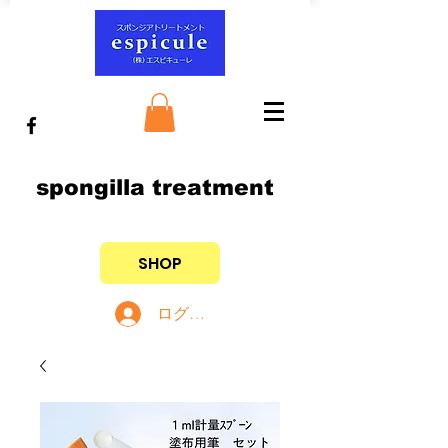
spongilla treatment
SHOP
ログイン