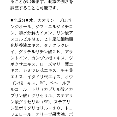
ることが出来ます。刺激の強さを
調整することも可能です。
■全成分■ 水、カオリン、プロパ
ンジオール、ジフェニルジメチコ
ン、加水分解カイメン、リン酸ア
スコルビルＭｇ、ヒト脂肪細胞順
化培養液エキス、タナクラクレ
イ、グリチルリチン酸２Ｋ、アラ
ントイン、カンゾウ根エキス、ツ
ボクサエキス、ローズマリー葉エ
キス、カミツレ花エキス、チャ葉
エキス、イタドリ根エキス、オウ
ゴン根エキス、BG、ベヘニルア
ルコール、トリ（カプリル酸／カ
プリン酸）グリセリル、ステアリ
ン酸グリセリル（SE)、ステアリ
ン酸ポリグリセリル－１０、トコ
フェロール、オリーブ果実油、ポ