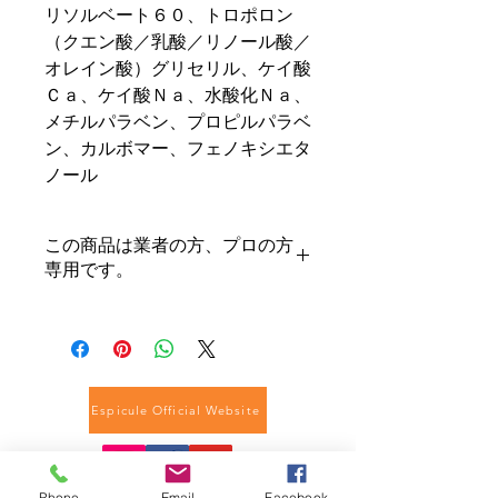
リソルベート６０、トロポロン
（クエン酸／乳酸／リノール酸／
オレイン酸）グリセリル、ケイ酸
Ｃａ、ケイ酸Ｎａ、水酸化Ｎａ、
メチルパラベン、プロピルパラベ
ン、カルボマー、フェノキシエタ
ノール
この商品は業者の方、プロの方
専用です。
ご契約サロン様、スポンジアくらぶの
方は、仕入れ用ショッピングサイトか
らご注文ください。
espicule.com
Espicule Official Website
Phone
Email
Facebook