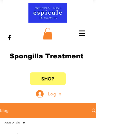
Spongilla Treatment
SHOP
Log In
Blog
espicule