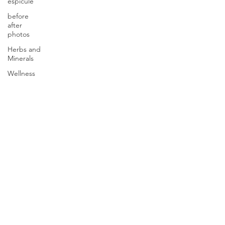
espicule
before
after
photos
Herbs and
Minerals
Wellness