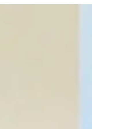
うです。 知りませんでした！^^; このイラスト
は、本の中に出てくるイラストで。 スポンジアの
針を運ぶ運搬細胞です。 実際には目はついてませ
んが、こんなふうに、えっちらおっちらと骨片を
外側へと運んでいき、上皮層に片方を突き刺し、
もう片方を持ち上げて、ぐさっと刺す。そうやっ
て、外側へと大きく成長していくのです。 まるで
人間のようなことを、細胞がやっています。 淡水
カイメン、知れば知るほどおもしろい、へんない
きものです！ なのに、大昔から、人々のそばに民
間治療の針として役立ってきたという、他に並ぶ
ものがないほど不思議ないきものです。 そのほ
か、淡水カイメン、スポンジアトリートメントに
関する様々なことがわかります。 出版されました
ら、すぐにお知らせさせていただきたいと思いま
す☆