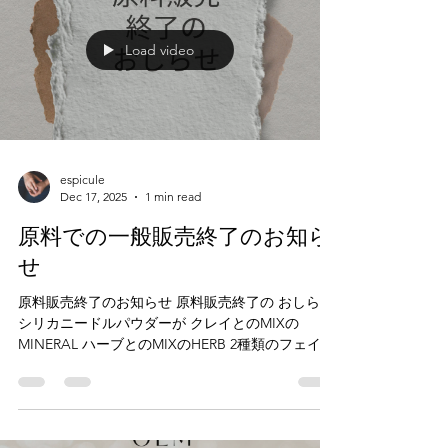
いただきます。 一般のお客様は、弊社のアマゾ
ン、Yahoo!ショップ店、直営ECショップにて原料
のご購入が年末まで可能です。 なにとぞよろしく
お願いいたします。 みなさま、よい年末をお過ご
し下さい。🎄✨😊 シミや小じわ、ほうれい線など
Load video
に これからのマンスリーケアの 新常識。 エスピキ
ューレのスポンジアトリートメント
https://www.espicule.com/ #エスピキューレ #スポ
ンジア #スポンジアトリートメント #スピキュール
#フェイシャル
espicule
Dec 17, 2025
1 min read
原料での一般販売終了のお知ら
せ
原料販売終了のお知らせ 原料販売終了の おしらせ
シリカニードルパウダーが クレイとのMIXの
MINERAL ハーブとのMIXのHERB 2種類のフェイス
パックコスメとして 近日販売再開いたします。 そ