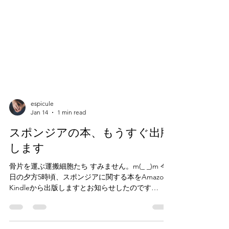
espicule
Jan 14
1 min read
スポンジアの本、もうすぐ出版
します
骨片を運ぶ運搬細胞たち すみません。m(_ _)m 今
日の夕方5時頃、スポンジアに関する本をAmazon
Kindleから出版しますとお知らせしたのです
が。。。 アップロードしたら、すぐに出版かと思
ったら、最長3日ほど、審査に時間がかかるのだそ