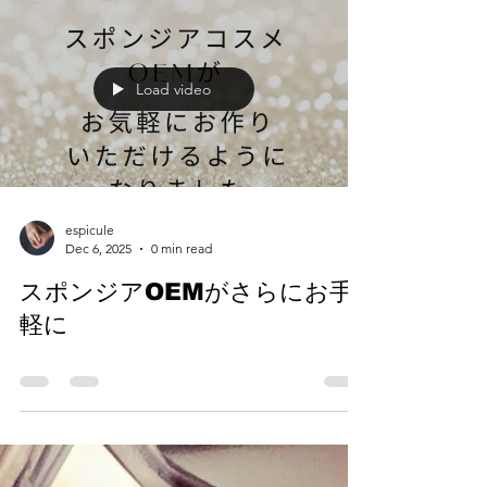
れぞれクレイ、ハーブとブレンドされ、1回分ずつ
個包装された コスメとして発売される予定です。
それに伴い、創業以来、10年あまり続いてきた、
スポンジア原粉末。 クレイ原粉末の一般向け販売
は 今年、年末をもって 終了とさせていただくこと
と なりました。 今後、原料のみの販売はご契約者
様へのみとさせていただきます。 ご契約の会員様
Load video
への原料卸販売 それらを用いた施術、 OEMのお手
伝いなどは 引き続き行わせていただきます。 一般
のお客様へは 新シリカニードルパウダーを ぜひお
試しいただければと思います。 今後も厚いご支援
ご愛顧をどうぞよろしくお願いいたします。 スポ
ンジアトリートメント エスピキューレ
espicule.com 一般のお客様用ショップ
espicule
Dec 6, 2025
0 min read
https://www.silicaneedlepowder.fun/shop
スポンジアOEMがさらにお手
軽に